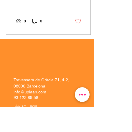
acampar, também é
verdade que alguns...
3
0
Travessera de Gràcia 71, 4-2,
08006 Barcelona
info@uplaan.com
93 122 89 58
Aviso Legal
Soluções
Experiência do
cliente