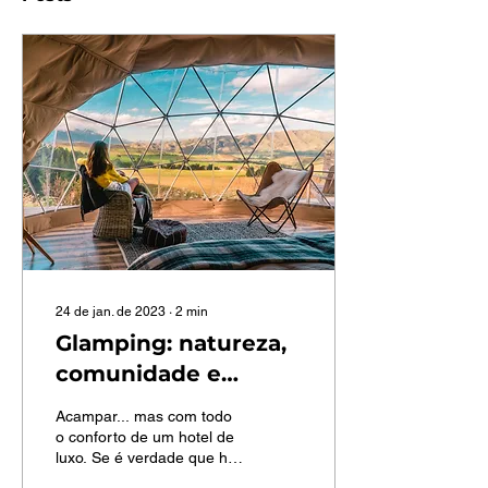
24 de jan. de 2023
∙
2
min
Glamping: natureza,
comunidade e
actividades de
Acampar... mas com todo
grupo, mas sem
o conforto de um hotel de
luxo. Se é verdade que há
deixar de lado o luxo.
cada vez mais pessoas a