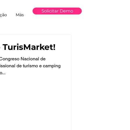
Solicitar Demo
ção
Más
 TurisMarket!
 Congreso Nacional de
issional de turismo e camping
...