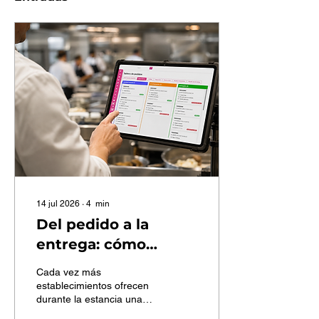
14 jul 2026
∙
4
min
Del pedido a la
entrega: cómo
mejorar la gestión de
Cada vez más
solicitudes con una
establecimientos ofrecen
durante la estancia una
operativa más visual
mayor variedad de