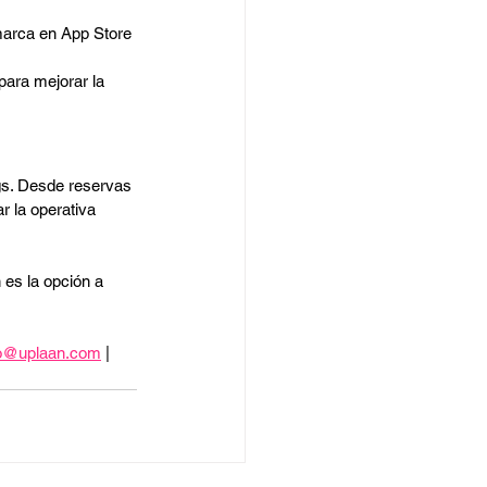
 marca en App Store 
para mejorar la 
gs. Desde reservas 
r la operativa 
 es la opción a 
fo@uplaan.com
 | 