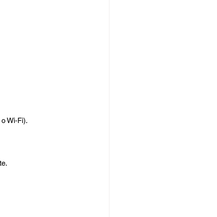
o Wi‑Fi).
te.