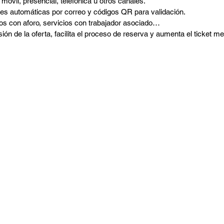
móvil, presencial, telefónica u otros canales.
es automáticas por correo y códigos QR para validación.
os con aforo, servicios con trabajador asociado…
usión de la oferta, facilita el proceso de reserva y aumenta el ticket me