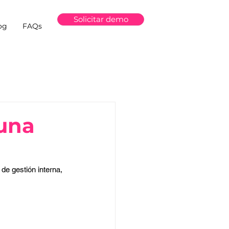
Solicitar demo
og
FAQs
una
e gestión interna, 