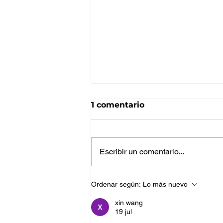
1 comentario
Escribir un comentario...
Del pedido a la entrega:
Ordenar según:
Lo más nuevo
cómo mejorar la gestión
de solicitudes con una
xin wang
19 jul
operativa más visual y