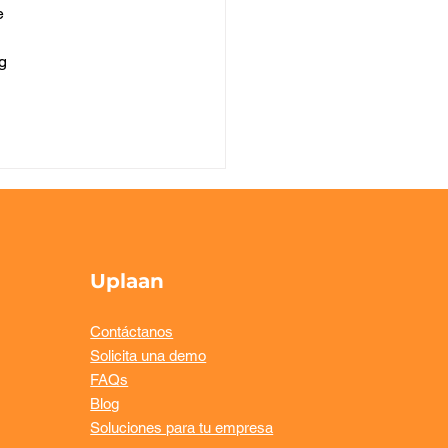
iencia y mejor
e 
riencia para el
sped
g 
Uplaan
Contáctanos
Solicita una demo
FAQs
Blog
Soluciones para tu empresa