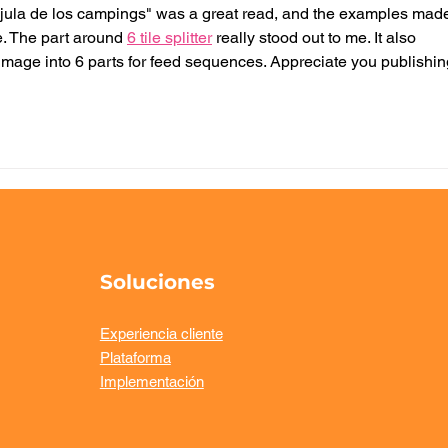
efic
rújula de los campings" was a great read, and the examples mad
expe
. The part around 
6 tile splitter
 really stood out to me. It also 
hué
 image into 6 parts for feed sequences. Appreciate you publishin
Soluciones
Experiencia cliente
Plataforma
Implementación