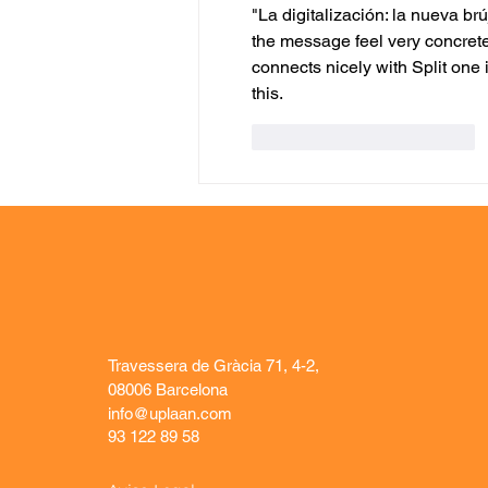
eficiente
"La digitalización: la nueva b
the message feel very concrete
connects nicely with Split one
this.
Me gusta
Reaccionar
Travessera de Gràcia 71, 4-2,
08006 Barcelona
info@uplaan.com
93 122 89 58