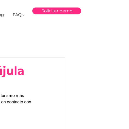
Solicitar demo
og
FAQs
újula
e turismo más 
 en contacto con 