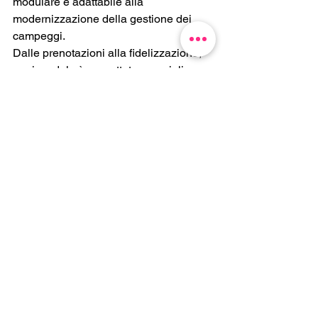
modulare e adattabile alla 
modernizzazione della gestione dei 
campeggi.
Dalle prenotazioni alla fidelizzazione, 
ogni modulo è progettato per migliorare 
l’esperienza del cliente e ottimizzare 
l’operatività interna.
Se la tua struttura vuole distinguersi, 
aumentare i ricavi e digitalizzare la 
propria gestione, Uplaan è la scelta 
giusta.
Per maggiori informazioni, richiedi una 
demo sul nostro sito web o contattaci 
tramite
info@uplaan.com
 | +34 93 122 
89 58.