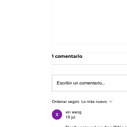
1 comentario
Escribir un comentario...
Del pedido a la entrega:
Ordenar según:
Lo más nuevo
cómo mejorar la gestión
de solicitudes con una
xin wang
19 jul
operativa más visual y
eficiente