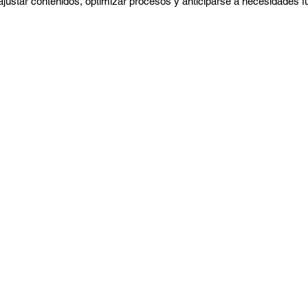
 ajustar contenidos, optimizar procesos y anticiparse a necesidades f