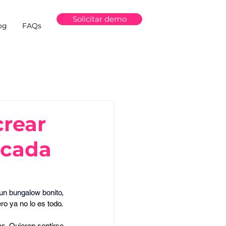
Solicitar demo
og
FAQs
crear
 cada
un bungalow bonito
, 
ro ya no lo es todo.
. Quieren sentirse 