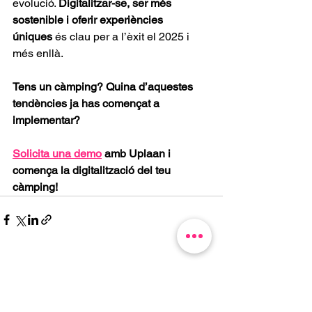
evolució. 
Digitalitzar-se, ser més 
sostenible i oferir experiències 
úniques
 és clau per a l’èxit el 2025 i 
més enllà.
Tens un càmping? Quina d’aquestes 
tendències ja has començat a 
implementar? 
Solicita una demo
 amb Uplaan i 
comença la digitalització del teu 
càmping!
Mostra-ho tot
Entrades recents