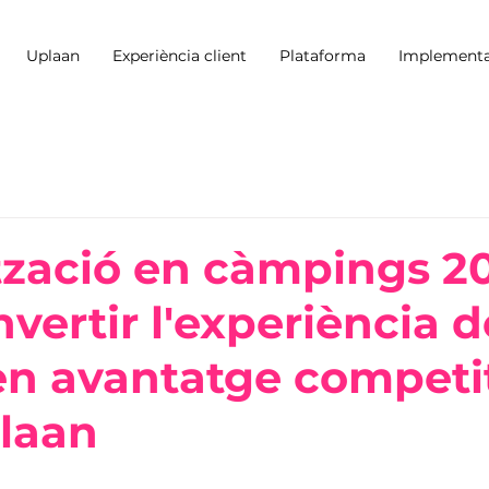
Uplaan
Experiència client
Plataforma
Implementa
ització en càmpings 2
vertir l'experiència d
 en avantatge competi
laan