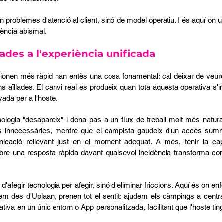
n problemes d'atenció al client, sinó de model operatiu. I és aquí on un
ència abismal.
lades a l'experiència unificada
onen més ràpid han entès una cosa fonamental: cal deixar de veure
ns aïllades. El canvi real es produeix quan tota aquesta operativa s'i
yada per a l'hoste.
ologia "desapareix" i dona pas a un flux de treball molt més natural
es innecessàries, mentre que el campista gaudeix d'un accés summ
nicació rellevant just en el moment adequat. A més, tenir la cap
ebre una resposta ràpida davant qualsevol incidència transforma co
d'afegir tecnologia per afegir, sinó d'eliminar friccions. Aquí és on en
 des d'Uplaan, prenen tot el sentit: ajudem els càmpings a central
iva en un únic entorn o App personalitzada, facilitant que l'hoste ting