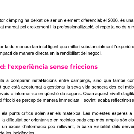
ector càmping ha deixat de ser un element diferencial; el 2026, és una
t marcat pel creixement i la professionalització, el repte ja no és si
rar-la de manera tan intel·ligent que millori substancialment l'experiènc
pacti de manera directa en la rendibilitat del negoci.
d: l'experiència sense friccions
mita a comparar instal·lacions entre càmpings, sinó que també co
ent que està acostumat a gestionar la seva vida sencera des del mòbil
veis o informar-se en qüestió de segons. Quan aquest nivell d'agilitat
l fricció es percep de manera immediata i, sovint, acaba reflectint-se
, els punts crítics solen ser els mateixos. Les molestes esperes a 
a dificultat per orientar-se en recintes cada cop més amplis són els
 un excés d'informació poc rellevant, la baixa visibilitat dels servei
de les incidències.