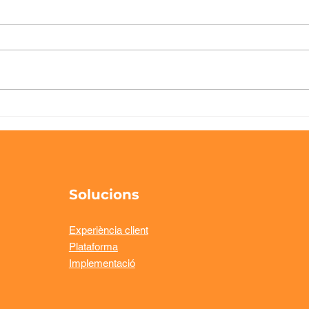
7 micro-millores que
Upla
potenciaran la teva
sev
operativa durant la
func
temporada alta
aqu
digi
efic
Solucions
expe
Experiència client
Plataforma
Implementació