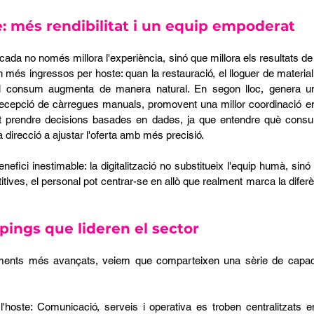
: més rendibilitat i un equip empoderat
icada no només millora l'experiència, sinó que millora els resultats de
n més ingressos per hoste: quan la restauració, el lloguer de material 
el consum augmenta de manera natural. En segon lloc, genera una
 recepció de càrregues manuals, promovent una millor coordinació ent
et prendre decisions basades en dades, ja que entendre què consu
 direcció a ajustar l'oferta amb més precisió.
benefici inestimable: la digitalització no substitueix l'equip humà, sinó
itives, el personal pot centrar-se en allò que realment marca la diferèn
ings que lideren el sector
ments més avançats, veiem que comparteixen una sèrie de capacit
'hoste: Comunicació, serveis i operativa es troben centralitzats e