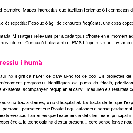
el càmping: Mapes interactius que faciliten l'orientació i connecten 
ue és repetitiu: Resolució àgil de consultes freqüents, una cosa espe
ada: Missatges rellevants per a cada tipus d'hoste en el moment ad
mes interns: Connexió fluida amb el PMS i l'operativa per evitar dup
gressiu i humà
tur no significa haver de canviar-ho tot de cop. Els projectes de
focament progressiu: identifiquen els punts de fricció, prioritzen
 existents, acompanyen l'equip en el canvi i mesuren els resultats des
lització no tracta d'eines, sinó d'hospitalitat. Es tracta de fer que l'ex
i personal, permetent que l'hoste tingui autonomia sense perdre mai el
ta evolució han entès que l'experiència del client és el principal moto
xperiència, la tecnologia ha d'estar present… però sense fer-se notar