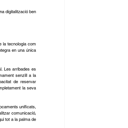
a digitalització ben 
 la tecnologia com 
ntegra en una única 
. Les arribades es 
ament senzill a la 
acitat de reservar 
mpletament la seva 
focaments unificats, 
itzar comunicació, 
ui tot a la palma de 