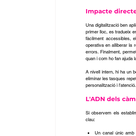
Impacte directe
Una digitalització ben apl
primer lloc, es tradueix e
fàcilment accessibles, 
operativa en alliberar la
errors. Finalment, perm
quan i com ho fan ajuda la
A nivell intern, hi ha un 
eliminar les tasques repet
personalització i l'atenció.
L'ADN dels càmp
Si observem els establi
clau:
Un canal únic amb l