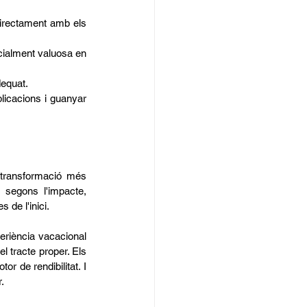
directament amb els 
cialment valuosa en 
equat.
licacions i guanyar 
 transformació més 
 segons l'impacte, 
 de l'inici.
periència vacacional 
 tracte proper. Els 
r de rendibilitat. I 
.