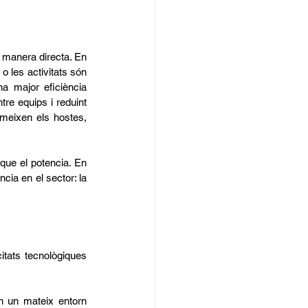
 manera directa. En 
o les activitats són 
 major eficiència 
re equips i reduint 
meixen els hostes, 
 que el potencia. En 
cia en el sector: la 
ats tecnològiques 
n un mateix entorn 