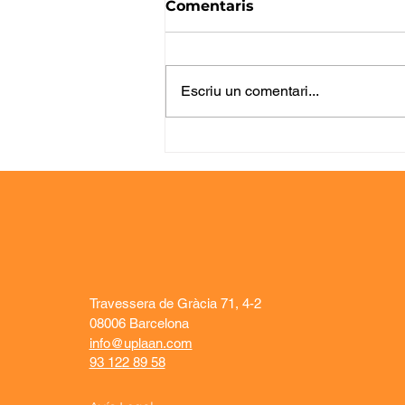
Comentaris
Escriu un comentari...
De la sol·licitud a
l'entrega: com millorar la
gestió de comandes amb
una operativa més visual
i eficient
Travessera de Gràcia 71, 4-2
08006 Barcelona
info@uplaan.com
93 122 89 58