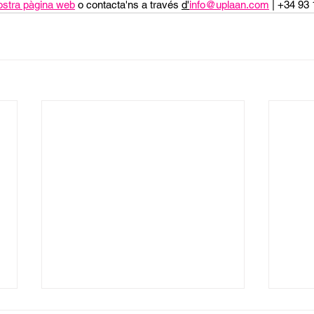
ostra pàgina web
 o contacta'ns a través 
d'
info@uplaan.com
 | +34 93