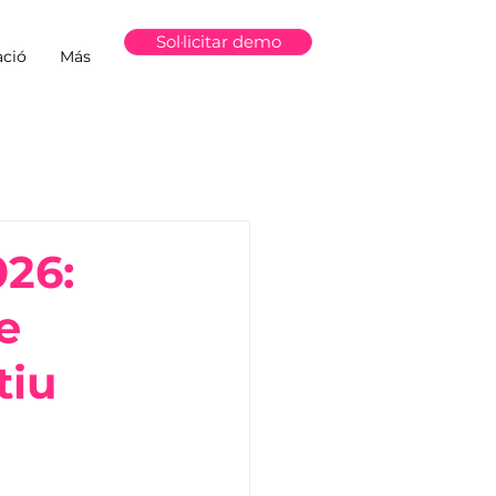
Sol·licitar demo
ció
Más
026:
e
tiu