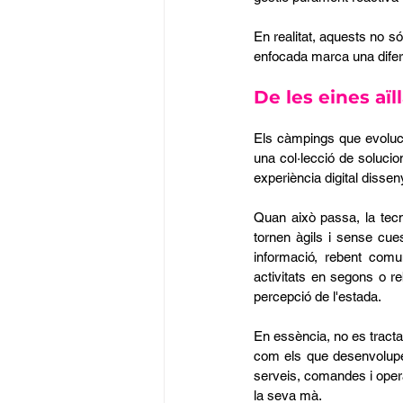
En realitat, aquests no só
enfocada marca una difer
De les eines aïl
Els càmpings que evoluci
una col·lecció de solucio
experiència digital dissen
Quan això passa, la tecn
tornen àgils i sense cu
informació, rebent comu
activitats en segons o r
percepció de l'estada.
En essència, no es tracta 
com els que desenvolupem
serveis, comandes i operat
la seva mà.