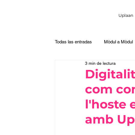
Uplaan
Todas las entradas
Mòdul a Mòdul
3 min de lectura
Digital
com con
l'hoste
amb Up