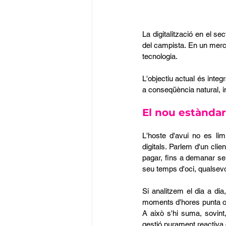
La digitalització en el s
del campista. En un merca
tecnologia.
L'objectiu actual és integ
a conseqüència natural, im
El nou estàndar
L'hoste d'avui no es li
digitals. Parlem d'un cli
pagar, fins a demanar ser
seu temps d'oci, qualsevo
Si analitzem el dia a dia
moments d'hores punta o l
A això s'hi suma, sovint,
gestió purament reactiva 