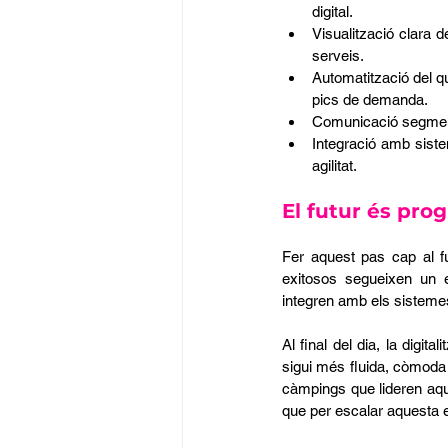
digital.
Visualització clara d
serveis.
Automatització del q
pics de demanda.
Comunicació segment
Integració amb siste
agilitat.
El futur és pro
Fer aquest pas cap al fu
exitosos segueixen un en
integren amb els sistemes
Al final del dia, la digita
sigui més fluida, còmoda 
càmpings que lideren aques
que per escalar aquesta e