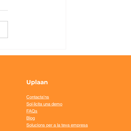
an presenta les
es noves
ionalitats per a
esta temporada: més
talització, més
iència i una millor
Uplaan
riència per al client
Contacta'ns
Sol·licita una demo
FAQs
Blog
Solucions per a la teva empresa