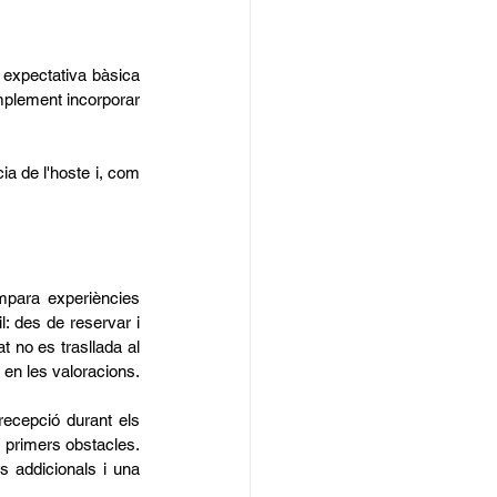
 expectativa bàsica 
mplement incorporar 
ia de l'hoste i, com 
mpara experiències 
: des de reservar i 
 no es trasllada al 
 en les valoracions.
recepció durant els 
 primers obstacles. 
s addicionals i una 