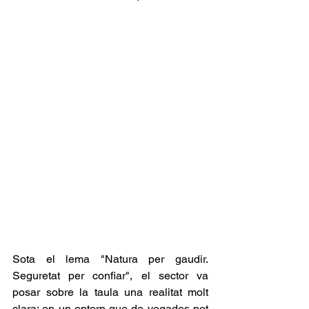
Sota el lema "Natura per gaudir. 
Seguretat per confiar", el sector va 
posar sobre la taula una realitat molt 
clara: en un entorn que de vegades pot 